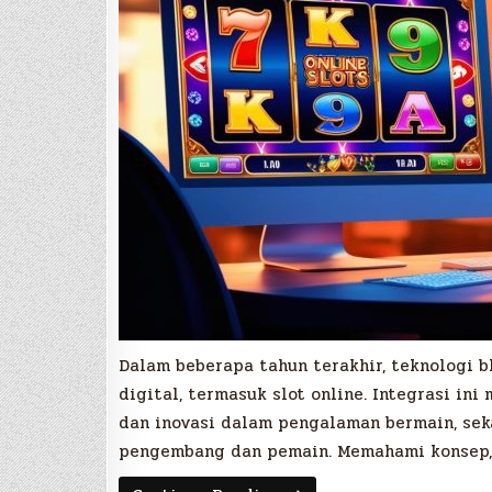
Dalam beberapa tahun terakhir, teknologi b
digital, termasuk slot online. Integrasi in
dan inovasi dalam pengalaman bermain, sek
pengembang dan pemain. Memahami konsep,