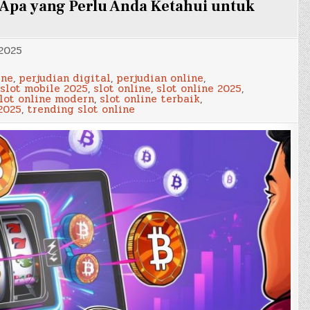
: Apa yang Perlu Anda Ketahui untuk
 2025
ine
,
perjudian digital
,
perjudian online
,
slot mobile 2025
,
slot online
,
slot online 2025
,
lot online modern
,
slot online terbaik
,
2025
,
trending slot online