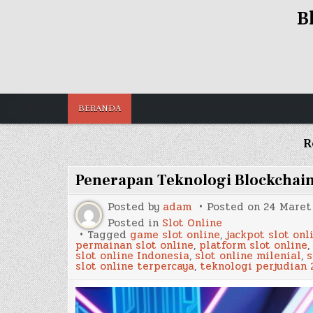
Skip
B
to
content
BERANDA
R
Penerapan Teknologi Blockchain 
Posted by
adam
Posted on
24 Maret
Posted in
Slot Online
Tagged
game slot online
,
jackpot slot onl
permainan slot online
,
platform slot online
,
slot online Indonesia
,
slot online milenial
,
s
slot online terpercaya
,
teknologi perjudian 