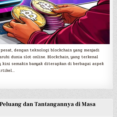
 pesat, dengan teknologi blockchain yang menjadi
uhi dunia slot online. Blockchain, yang terkenal
, kini semakin banyak diterapkan di berbagai aspek
Artikel…
: Peluang dan Tantangannya di Masa