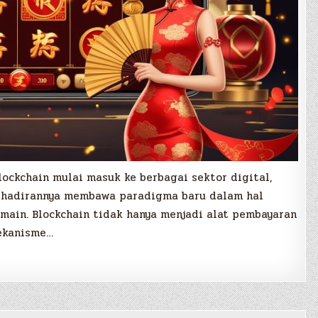
lockchain mulai masuk ke berbagai sektor digital,
Kehadirannya membawa paradigma baru dalam hal
main. Blockchain tidak hanya menjadi alat pembayaran
mekanisme…