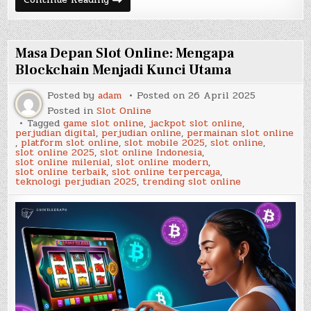
Tantangan
Industri
Slot
Online
dengan
Masa Depan Slot Online: Mengapa
Teknologi
Blockchain
Blockchain Menjadi Kunci Utama
Posted by
adam
Posted on
26 April 2025
Posted in
Slot Online
Tagged
game slot online
,
jackpot slot online
,
perjudian digital
,
perjudian online
,
permainan slot online
,
platform slot online
,
slot mobile 2025
,
slot online
,
slot online 2025
,
slot online Indonesia
,
slot online milenial
,
slot online modern
,
slot online terbaik
,
slot online terpercaya
,
teknologi perjudian 2025
,
trending slot online