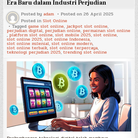
Era Baru dalam Industri Perjudian
Posted by
adam
Posted on
26 April 2025
Posted in
Slot Online
Tagged
game slot online
,
jackpot slot online
,
perjudian digital
,
perjudian online
,
permainan slot online
,
platform slot online
,
slot mobile 2025
,
slot online
,
slot online 2025
,
slot online Indonesia
,
slot online milenial
,
slot online modern
,
slot online terbaik
,
slot online terpercaya
,
teknologi perjudian 2025
,
trending slot online