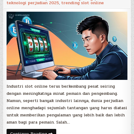
teknologi perjudian 2025
,
trending slot online
Industri slot online terus berkembang pesat seiring
dengan meningkatnya minat pemain dan pengembang.
Namun, seperti banyak industri lainnya, dunia perjudian
online menghadapi sejumlah tantangan yang harus diatasi
untuk memberikan pengalaman yang lebih baik dan lebih
aman bagi para pemain. Salah…
Mengatasi
Continue Reading