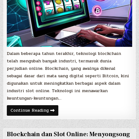
Dalam beberapa tahun terakhir, teknologi blockchain
telah mengubah banyak industri, termasuk dunia
perjudian online. Blockchain, yang awalnya dikenal
sebagai dasar dari mata uang digital seperti Bitcoin, kini
digunakan untuk meningkatkan berbagai aspek dalam
industri slot online. Teknologi ini menawarkan
keuntungan-keuntungan…
Mengungkap
Continue Reading
Keuntungan
Blockchain
dalam
Pengembangan
Slot
Blockchain dan Slot Online: Menyongsong
Online