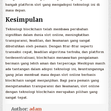
banyak platform slot yang mengadopsi teknologi ini di
masa depan.
Kesimpulan
Teknologi blockchain telah membawa perubahan
signifikan dalam dunia slot online, meningkatkan
transparansi, keadilan, dan keamanan yang sangat
dibutuhkan oleh pemain. Dengan fitur-fitur seperti
transaksi cepat, keadilan algoritma terbuka, dan platform
terdesentralisasi, blockchain menawarkan pengalaman
bermain yang lebih aman dan terpercaya. Meskipun masih
ada tantangan dalam adopsi teknologi ini, keuntungannya
yang jelas membuat masa depan slot online berbasis
blockchain sangat menjanjikan. Bagi para pemain yang
mengutamakan transparansi dan keamanan, slot online
dengan teknologi blockchain merupakan pilihan yang
sangat tepat.
Author:
adam