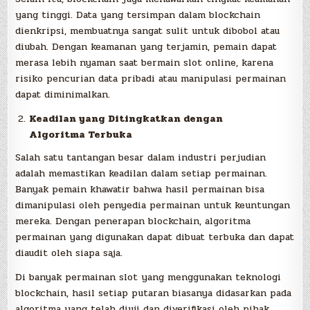
yang tinggi. Data yang tersimpan dalam blockchain
dienkripsi, membuatnya sangat sulit untuk dibobol atau
diubah. Dengan keamanan yang terjamin, pemain dapat
merasa lebih nyaman saat bermain slot online, karena
risiko pencurian data pribadi atau manipulasi permainan
dapat diminimalkan.
Keadilan yang Ditingkatkan dengan
Algoritma Terbuka
Salah satu tantangan besar dalam industri perjudian
adalah memastikan keadilan dalam setiap permainan.
Banyak pemain khawatir bahwa hasil permainan bisa
dimanipulasi oleh penyedia permainan untuk keuntungan
mereka. Dengan penerapan blockchain, algoritma
permainan yang digunakan dapat dibuat terbuka dan dapat
diaudit oleh siapa saja.
Di banyak permainan slot yang menggunakan teknologi
blockchain, hasil setiap putaran biasanya didasarkan pada
algoritma yang telah diuji dan diverifikasi oleh pihak