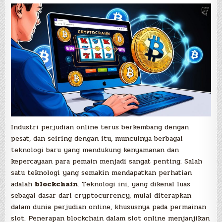
Industri perjudian online terus berkembang dengan
pesat, dan seiring dengan itu, munculnya berbagai
teknologi baru yang mendukung kenyamanan dan
kepercayaan para pemain menjadi sangat penting. Salah
satu teknologi yang semakin mendapatkan perhatian
adalah
blockchain
. Teknologi ini, yang dikenal luas
sebagai dasar dari cryptocurrency, mulai diterapkan
dalam dunia perjudian online, khususnya pada permainan
slot. Penerapan blockchain dalam slot online menjanjikan