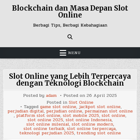
Skip
Blockchain dan Masa Depan Slot
to
Online
content
Berbagi Tips, Berbagi Kebahagiaan
MENU
Slot Online yang Lebih Terpercaya
dengan Teknologi Blockchain
Posted by
adam
Posted on
26 April 2025
Posted in
Slot Online
Tagged
game slot online
,
jackpot slot online
,
perjudian digital
,
perjudian online
,
permainan slot online
,
platform slot online
,
slot mobile 2025
,
slot online
,
slot online 2025
,
slot online Indonesia
,
slot online milenial
,
slot online modern
,
slot online terbaik
,
slot online terpercaya
,
teknologi perjudian 2025
,
trending slot online